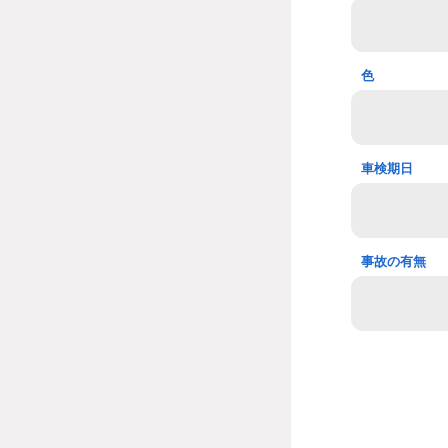
色
車検期日
事故の有無