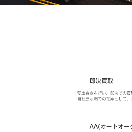
1
即決買取
愛車査定を行い、即決での買
自社展示場での在庫として、
2
AA(オートオー