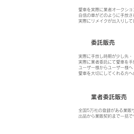
愛車を実際に業者オークショ
自信の車がどのように手放さ
実際にリメイクが出入りして
3
委託販売
実際に手放し時期が少し先・
実際に業者委託にて愛車を手
ユーザー様からユーザー様へ
愛車を大切にしてくれる方へ
4
業者委託販売
​全国5万社の登録がある業
出品から業販契約まで一括で