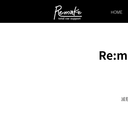
HOME
Re:
減